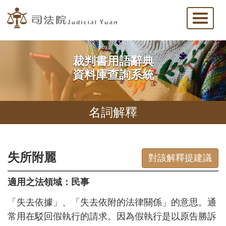
Toggle
naviga
裁判書用語辭典
資料庫查詢系統
名詞解釋
失所附麗
對該解釋提建議
適用之法領域：民事
「失去依據」、「失去依附的法律關係」的意思。通
常用在駁回假執行的請求。因為假執行是以原告勝訴